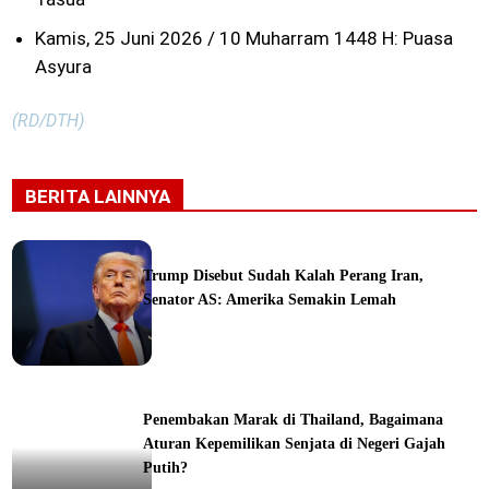
Kamis, 25 Juni 2026 / 10 Muharram 1448 H: Puasa
Asyura
(RD/DTH)
BERITA LAINNYA
Trump Disebut Sudah Kalah Perang Iran,
Senator AS: Amerika Semakin Lemah
ka
Penembakan Marak di Thailand, Bagaimana
Aturan Kepemilikan Senjata di Negeri Gajah
Putih?