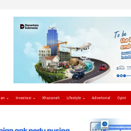
gan
Investasi
Khazanah
Lifestyle
Advertorial
Opini