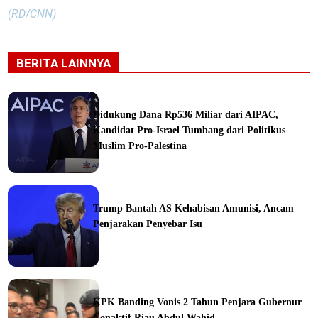
(RD/CNN)
BERITA LAINNYA
Didukung Dana Rp536 Miliar dari AIPAC,
Kandidat Pro-Israel Tumbang dari Politikus
Muslim Pro-Palestina
Trump Bantah AS Kehabisan Amunisi, Ancam
Penjarakan Penyebar Isu
ka
KPK Banding Vonis 2 Tahun Penjara Gubernur
Nonaktif Riau Abdul Wahid