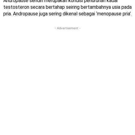
Andropause sendiri merupakan kondisi penurunan kadar
testosteron secara bertahap seiring bertambahnya usia pada
pria. Andropause juga sering dikenal sebagai ‘menopause pria’.
- Advertisement -