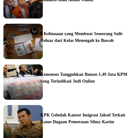
ine
8 Kebiasaan yang Membuat Seseorang Sulit
Keluar dari Kelas Menengah ke Bawah
ine
Kemensos Tangguhkan Bansos 1,49 Juta KPM
yang Terindikasi Judi Online
ine
KPK Geledah Kantor Imigrasi Jaksel Terkait
Kasus Dugaan Pemerasan Silmy Karim