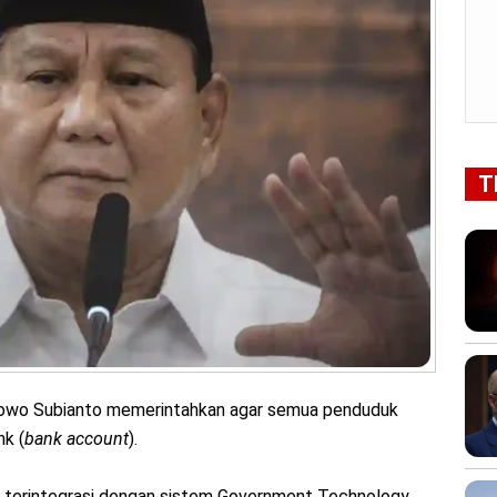
T
owo Subianto memerintahkan agar semua penduduk
nk (
bank account
).
n terintegrasi dengan sistem Government Technology