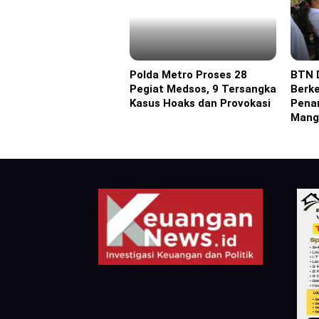
Polda Metro Proses 28
BTN 
Headline
Advert
Pegiat Medsos, 9 Tersangka
Berk
Kasus Hoaks dan Provokasi
Pena
Mangr