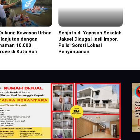
Dukung Kawasan Urban
Senjata di Yayasan Sekolah
orial
Headline
elanjutan dengan
Jaksel Diduga Hasil Impor,
naman 10.000
Polisi Soroti Lokasi
ove di Kuta Bali
Penyimpanan