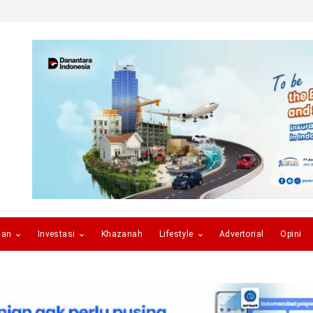
gan
Investasi
Khazanah
Lifestyle
Advertorial
Opini