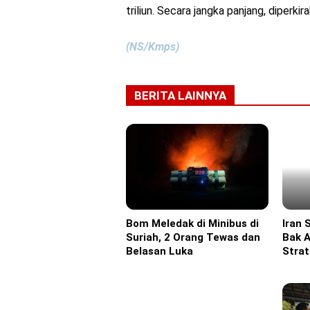
triliun. Secara jangka panjang, diperk
(NS/Kmps)
BERITA LAINNYA
Bom Meledak di Minibus di
Iran 
Headline
Headl
Suriah, 2 Orang Tewas dan
Bak A
Belasan Luka
Strat