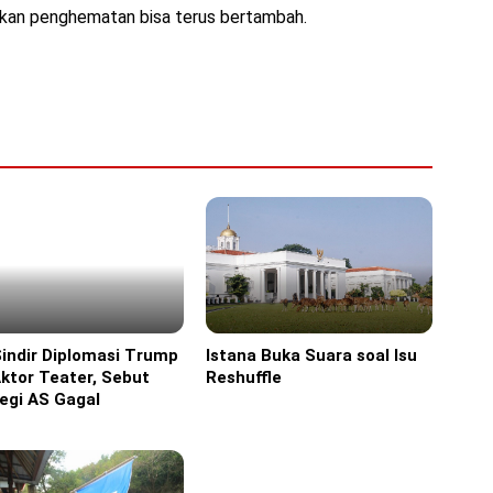
irakan penghematan bisa terus bertambah.
Sindir Diplomasi Trump
Istana Buka Suara soal Isu
ine
Headline
ktor Teater, Sebut
Reshuffle
egi AS Gagal