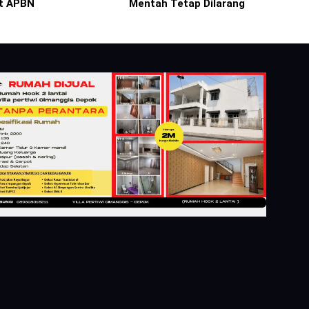
t APBN
Mentah Tetap Dilarang