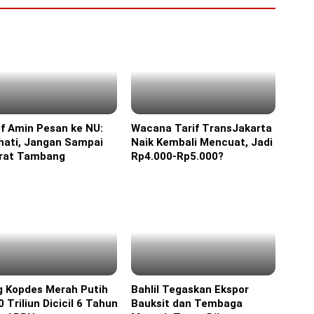
f Amin Pesan ke NU:
Wacana Tarif TransJakarta
ine
Headline
hati, Jangan Sampai
Naik Kembali Mencuat, Jadi
erat Tambang
Rp4.000-Rp5.000?
g Kopdes Merah Putih
Bahlil Tegaskan Ekspor
ine
Headline
 Triliun Dicicil 6 Tahun
Bauksit dan Tembaga