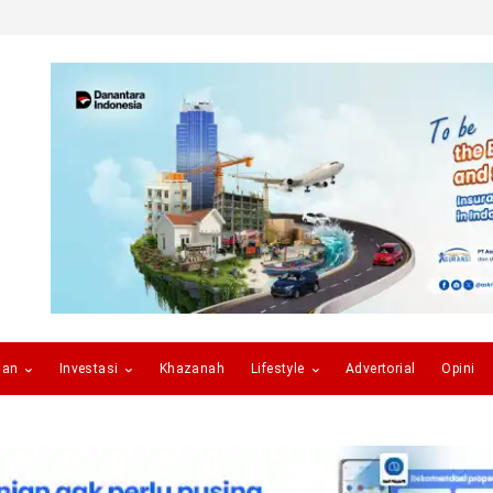
gan
Investasi
Khazanah
Lifestyle
Advertorial
Opini