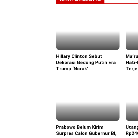
Hillary Clinton Sebut
Ma’ru
Eropa
Headl
Dekorasi Gedung Putih Era
Hati-
Trump ‘Norak’
Terj
Prabowo Belum Kirim
Utan
Headline
Headl
Surpres Calon Gubernur BI,
Rp240