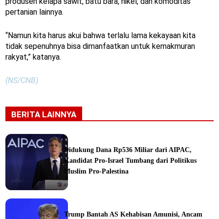
produsen kelapa sawit, batu bara, nikel, dan komoditas
pertanian lainnya.
“Namun kita harus akui bahwa terlalu lama kekayaan kita
tidak sepenuhnya bisa dimanfaatkan untuk kemakmuran
rakyat,” katanya.
(NS/CNB)
BERITA LAINNYA
Didukung Dana Rp536 Miliar dari AIPAC,
Kandidat Pro-Israel Tumbang dari Politikus
Muslim Pro-Palestina
Trump Bantah AS Kehabisan Amunisi, Ancam