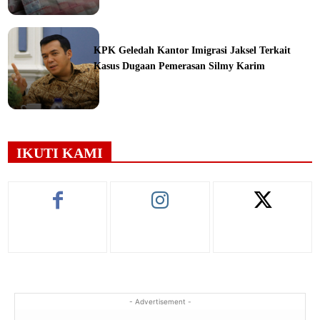
ine
KPK Geledah Kantor Imigrasi Jaksel Terkait
Kasus Dugaan Pemerasan Silmy Karim
ine
IKUTI KAMI
- Advertisement -