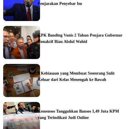
Penjarakan Penyebar Isu
ka
KPK Banding Vonis 2 Tahun Penjara Gubernur
Nonaktif Riau Abdul Wahid
ine
8 Kebiasaan yang Membuat Seseorang Sulit
Keluar dari Kelas Menengah ke Bawah
ine
Kemensos Tangguhkan Bansos 1,49 Juta KPM
yang Terindikasi Judi Online