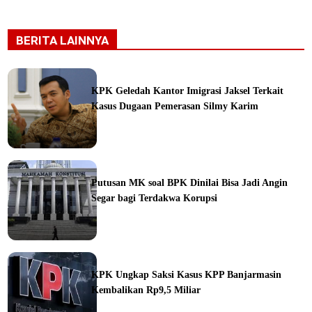
BERITA LAINNYA
KPK Geledah Kantor Imigrasi Jaksel Terkait
Kasus Dugaan Pemerasan Silmy Karim
ine
Putusan MK soal BPK Dinilai Bisa Jadi Angin
Segar bagi Terdakwa Korupsi
ine
KPK Ungkap Saksi Kasus KPP Banjarmasin
Kembalikan Rp9,5 Miliar