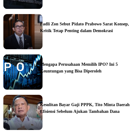
ine
Fadli Zon Sebut Pidato Prabowo Sarat Konsep,
Kritik Tetap Penting dalam Demokrasi
ine
Mengapa Perusahaan Memilih IPO? Ini 5
Keuntungan yang Bisa Diperoleh
ine
Kesulitan Bayar Gaji PPPK, Tito Minta Daerah
Efisiensi Sebelum Ajukan Tambahan Dana
ine