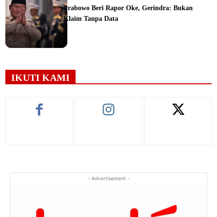
Prabowo Beri Rapor Oke, Gerindra: Bukan
Klaim Tanpa Data
ine
IKUTI KAMI
- Advertisement -