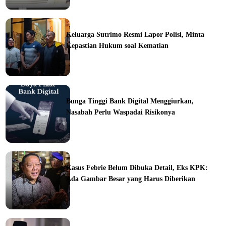
ine
Keluarga Sutrimo Resmi Lapor Polisi, Minta
Kepastian Hukum soal Kematian
ine
Bunga Tinggi Bank Digital Menggiurkan,
Nasabah Perlu Waspadai Risikonya
ine
Kasus Febrie Belum Dibuka Detail, Eks KPK:
Ada Gambar Besar yang Harus Diberikan
ine