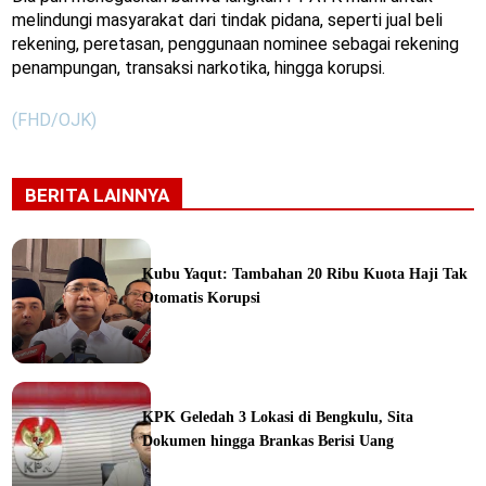
melindungi masyarakat dari tindak pidana, seperti jual beli
rekening, peretasan, penggunaan nominee sebagai rekening
penampungan, transaksi narkotika, hingga korupsi.
(FHD/OJK)
BERITA LAINNYA
Kubu Yaqut: Tambahan 20 Ribu Kuota Haji Tak
Otomatis Korupsi
ine
KPK Geledah 3 Lokasi di Bengkulu, Sita
Dokumen hingga Brankas Berisi Uang