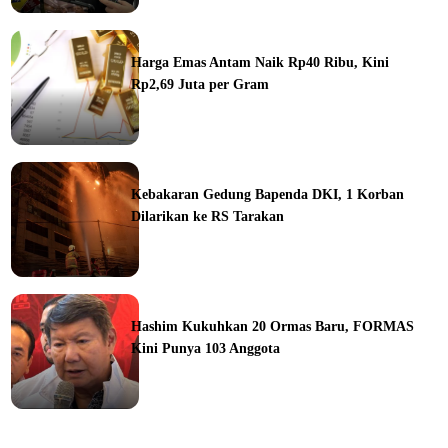
ine
Harga Emas Antam Naik Rp40 Ribu, Kini
Rp2,69 Juta per Gram
ine
Kebakaran Gedung Bapenda DKI, 1 Korban
Dilarikan ke RS Tarakan
ine
Hashim Kukuhkan 20 Ormas Baru, FORMAS
Kini Punya 103 Anggota
ine