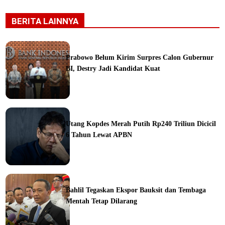
BERITA LAINNYA
Prabowo Belum Kirim Surpres Calon Gubernur
BI, Destry Jadi Kandidat Kuat
ine
Utang Kopdes Merah Putih Rp240 Triliun Dicicil
6 Tahun Lewat APBN
ine
Bahlil Tegaskan Ekspor Bauksit dan Tembaga
Mentah Tetap Dilarang