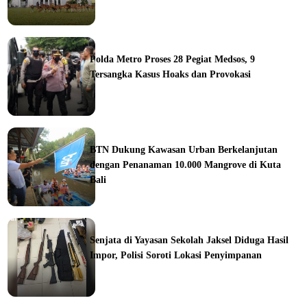
ine
Polda Metro Proses 28 Pegiat Medsos, 9
Tersangka Kasus Hoaks dan Provokasi
ine
BTN Dukung Kawasan Urban Berkelanjutan
dengan Penanaman 10.000 Mangrove di Kuta
Bali
orial
Senjata di Yayasan Sekolah Jaksel Diduga Hasil
Impor, Polisi Soroti Lokasi Penyimpanan