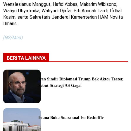
Wenslesianus Manggut, Hafid Abbas, Makarim Wibisono,
Wahyu Dhyatmika, Wahyudi Djafar, Siti Aminah Tardi, Ifdhal
Kasim, serta Sekretaris Jenderal Kementerian HAM Novita
Ilmaris.
(NS/Med)
BERITA LAINNYA
Iran Sindir Diplomasi Trump Bak Aktor Teater,
Sebut Strategi AS Gagal
ine
Istana Buka Suara soal Isu Reshuffle