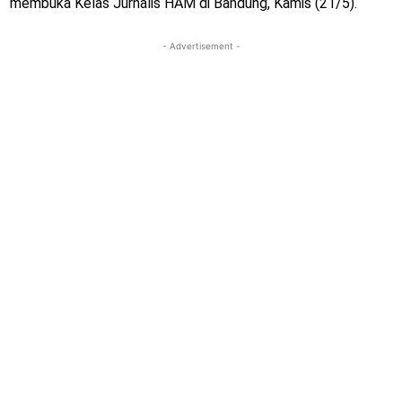
membuka Kelas Jurnalis HAM di Bandung, Kamis (21/5).
- Advertisement -