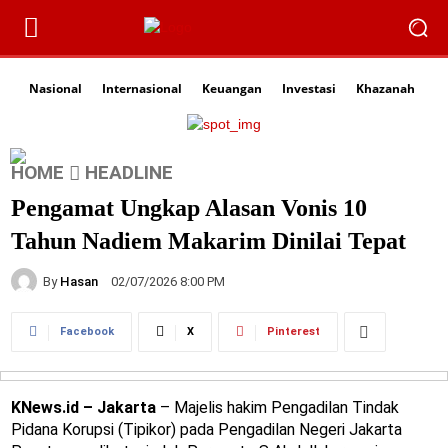
Nasional
Internasional
Keuangan
Investasi
Khazanah
Li
HOME
HEADLINE
Pengamat Ungkap Alasan Vonis 10
Tahun Nadiem Makarim Dinilai Tepat
By
Hasan
02/07/2026 8:00 PM
Facebook
X
Pinterest
KNews.id – Jakarta
– Majelis hakim Pengadilan Tindak
Pidana Korupsi (Tipikor) pada Pengadilan Negeri Jakarta