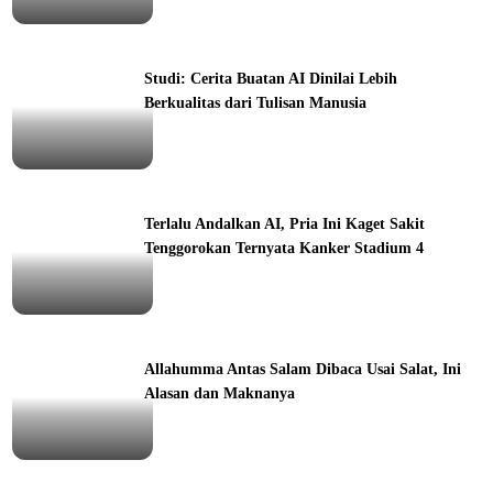
ine
Studi: Cerita Buatan AI Dinilai Lebih
Berkualitas dari Tulisan Manusia
ine
Terlalu Andalkan AI, Pria Ini Kaget Sakit
Tenggorokan Ternyata Kanker Stadium 4
ine
Allahumma Antas Salam Dibaca Usai Salat, Ini
Alasan dan Maknanya
ine