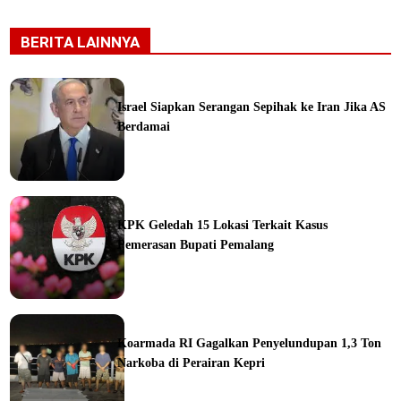
BERITA LAINNYA
Israel Siapkan Serangan Sepihak ke Iran Jika AS
Berdamai
ine
KPK Geledah 15 Lokasi Terkait Kasus
Pemerasan Bupati Pemalang
ine
Koarmada RI Gagalkan Penyelundupan 1,3 Ton
Narkoba di Perairan Kepri