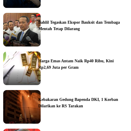
ine
Bahlil Tegaskan Ekspor Bauksit dan Tembaga
Mentah Tetap Dilarang
ine
Harga Emas Antam Naik Rp40 Ribu, Kini
Rp2,69 Juta per Gram
ine
Kebakaran Gedung Bapenda DKI, 1 Korban
Dilarikan ke RS Tarakan
ine