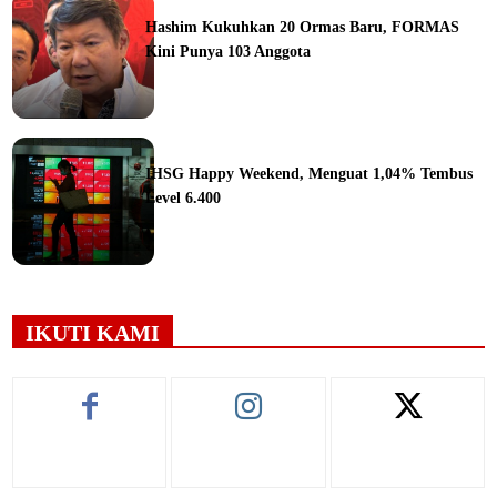
Hashim Kukuhkan 20 Ormas Baru, FORMAS
Kini Punya 103 Anggota
ine
IHSG Happy Weekend, Menguat 1,04% Tembus
Level 6.400
ine
IKUTI KAMI