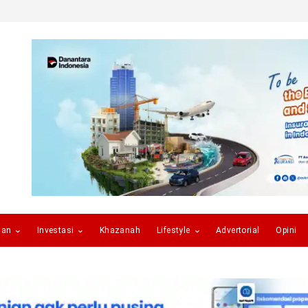
gan
Investasi
Khazanah
Lifestyle
Advertorial
Opini