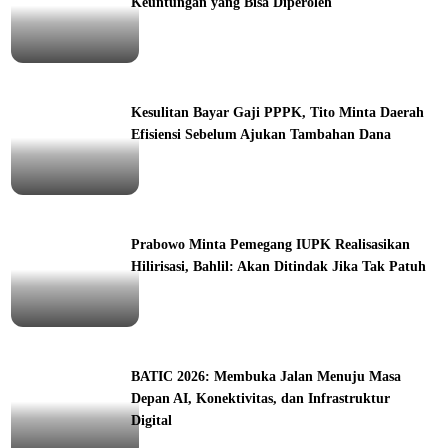
Keuntungan yang Bisa Diperoleh
ine
Kesulitan Bayar Gaji PPPK, Tito Minta Daerah
Efisiensi Sebelum Ajukan Tambahan Dana
ine
Prabowo Minta Pemegang IUPK Realisasikan
Hilirisasi, Bahlil: Akan Ditindak Jika Tak Patuh
ine
BATIC 2026: Membuka Jalan Menuju Masa
Depan AI, Konektivitas, dan Infrastruktur
Digital