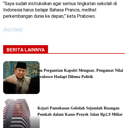
“Saya sudah instruksikan agar semua tingkatan sekolah di
Indonesia harus belajar Bahasa Prancis, melihat
perkembangan dunia ke depan,” kata Prabowo.
(NS/CNN)
BERITA LAINNYA
Isu Pergantian Kapolri Menguat, Pengamat Nilai
Prabowo Hadapi Dilema Politik
ine
Kejari Pamekasan Geledah Sejumlah Ruangan
Pemkab dalam Kasus Proyek Jalan Rp2,9 Miliar