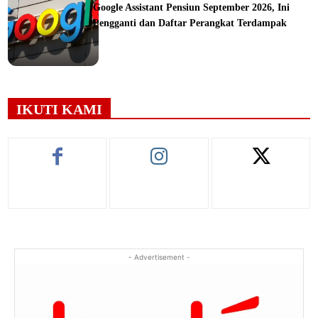
Google Assistant Pensiun September 2026, Ini
Pengganti dan Daftar Perangkat Terdampak
ine
IKUTI KAMI
- Advertisement -