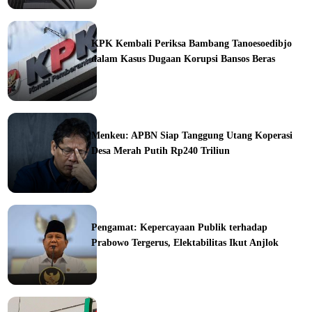
ine
KPK Kembali Periksa Bambang Tanoesoedibjo
dalam Kasus Dugaan Korupsi Bansos Beras
ine
Menkeu: APBN Siap Tanggung Utang Koperasi
Desa Merah Putih Rp240 Triliun
ine
Pengamat: Kepercayaan Publik terhadap
Prabowo Tergerus, Elektabilitas Ikut Anjlok
ine