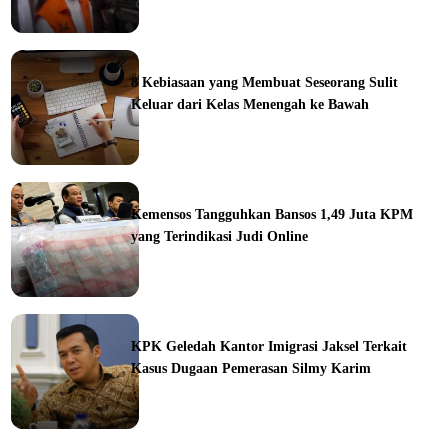
ine
8 Kebiasaan yang Membuat Seseorang Sulit
Keluar dari Kelas Menengah ke Bawah
ine
Kemensos Tangguhkan Bansos 1,49 Juta KPM
yang Terindikasi Judi Online
ine
KPK Geledah Kantor Imigrasi Jaksel Terkait
Kasus Dugaan Pemerasan Silmy Karim
ine