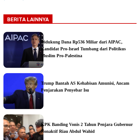
BERITA LAINNYA
Didukung Dana Rp536 Miliar dari AIPAC,
Kandidat Pro-Israel Tumbang dari Politikus
Muslim Pro-Palestina
Trump Bantah AS Kehabisan Amunisi, Ancam
Penjarakan Penyebar Isu
ka
KPK Banding Vonis 2 Tahun Penjara Gubernur
Nonaktif Riau Abdul Wahid