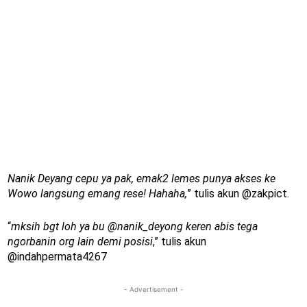
Nanik Deyang cepu ya pak, emak2 lemes punya akses ke
Wowo langsung emang rese! Hahaha,
” tulis akun @zakpict.
“
mksih bgt loh ya bu @nanik_deyong keren abis tega
ngorbanin org lain demi posisi
,” tulis akun
@indahpermata4267
- Advertisement -