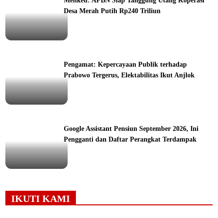
Menkeu: APBN Siap Tanggung Utang Koperasi
Desa Merah Putih Rp240 Triliun
ine
Pengamat: Kepercayaan Publik terhadap
Prabowo Tergerus, Elektabilitas Ikut Anjlok
ine
Google Assistant Pensiun September 2026, Ini
Pengganti dan Daftar Perangkat Terdampak
ine
IKUTI KAMI