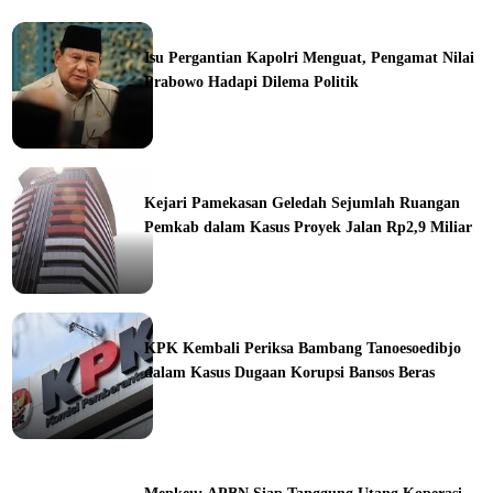
Isu Pergantian Kapolri Menguat, Pengamat Nilai
Prabowo Hadapi Dilema Politik
ine
Kejari Pamekasan Geledah Sejumlah Ruangan
Pemkab dalam Kasus Proyek Jalan Rp2,9 Miliar
ine
KPK Kembali Periksa Bambang Tanoesoedibjo
dalam Kasus Dugaan Korupsi Bansos Beras
ine