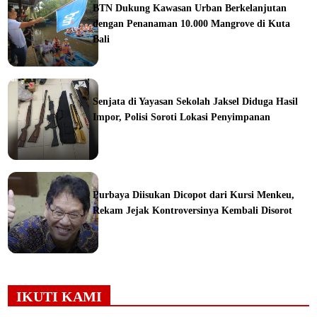
BTN Dukung Kawasan Urban Berkelanjutan
dengan Penanaman 10.000 Mangrove di Kuta
Bali
orial
Senjata di Yayasan Sekolah Jaksel Diduga Hasil
Impor, Polisi Soroti Lokasi Penyimpanan
ine
Purbaya Diisukan Dicopot dari Kursi Menkeu,
Rekam Jejak Kontroversinya Kembali Disorot
ine
IKUTI KAMI