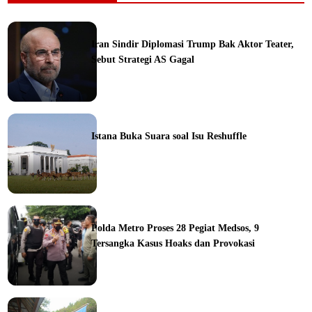
Iran Sindir Diplomasi Trump Bak Aktor Teater,
Sebut Strategi AS Gagal
ine
Istana Buka Suara soal Isu Reshuffle
ine
Polda Metro Proses 28 Pegiat Medsos, 9
Tersangka Kasus Hoaks dan Provokasi
ine