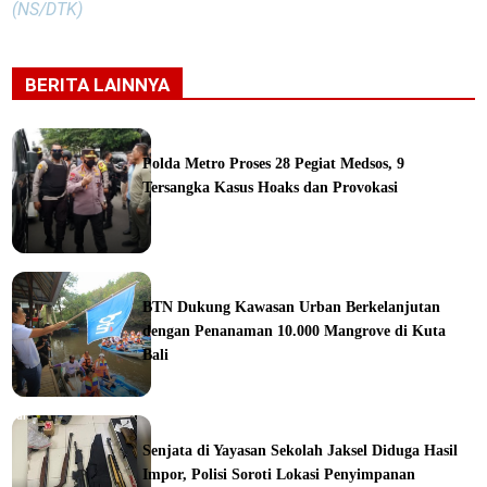
(NS/DTK)
BERITA LAINNYA
Polda Metro Proses 28 Pegiat Medsos, 9
Tersangka Kasus Hoaks dan Provokasi
ine
BTN Dukung Kawasan Urban Berkelanjutan
dengan Penanaman 10.000 Mangrove di Kuta
Bali
orial
Senjata di Yayasan Sekolah Jaksel Diduga Hasil
Impor, Polisi Soroti Lokasi Penyimpanan