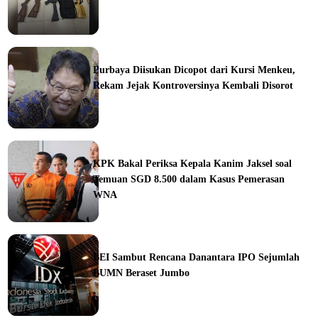
ine
Purbaya Diisukan Dicopot dari Kursi Menkeu,
Rekam Jejak Kontroversinya Kembali Disorot
ine
KPK Bakal Periksa Kepala Kanim Jaksel soal
Temuan SGD 8.500 dalam Kasus Pemerasan
WNA
ine
BEI Sambut Rencana Danantara IPO Sejumlah
BUMN Beraset Jumbo