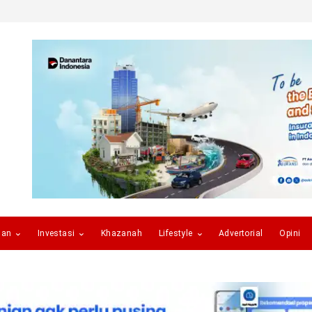
gan
Investasi
Khazanah
Lifestyle
Advertorial
Opini