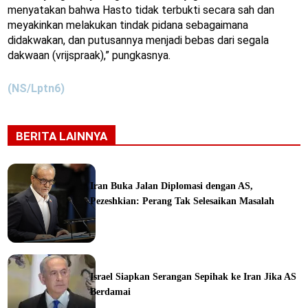
menyatakan bahwa Hasto tidak terbukti secara sah dan
meyakinkan melakukan tindak pidana sebagaimana
didakwakan, dan putusannya menjadi bebas dari segala
dakwaan (vrijspraak),” pungkasnya.
(NS/Lptn6)
BERITA LAINNYA
Iran Buka Jalan Diplomasi dengan AS,
Pezeshkian: Perang Tak Selesaikan Masalah
ine
Israel Siapkan Serangan Sepihak ke Iran Jika AS
Berdamai