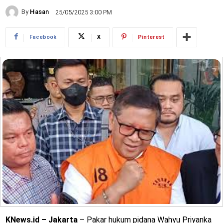
By
Hasan
25/05/2025 3:00 PM
Facebook
X
Pinterest
KNews.id – Jakarta
– Pakar hukum pidana Wahyu Priyanka