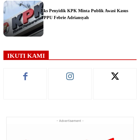
ine
Eks Penyidik KPK Minta Publik Awasi Kasus
TPPU Febrie Adriansyah
ine
IKUTI KAMI
- Advertisement -