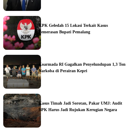
ine
KPK Geledah 15 Lokasi Terkait Kasus
Pemerasan Bupati Pemalang
ine
Koarmada RI Gagalkan Penyelundupan 1,3 Ton
Narkoba di Perairan Kepri
ine
Kasus Timah Jadi Sorotan, Pakar UMJ: Audit
BPK Harus Jadi Rujukan Kerugian Negara