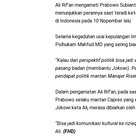
Ali Rif’an mengamati Prabowo Subian
menunjukkan perannya saat teradi kete
di Indonesia pada 10 Nopember lalu.
Selama kegaduhan usai kepulangan I
Polhukam Mahfud MD yang sering biaca
“Kalau dari perspektif politik bisa ja
pasang badan (membantu Jokowi). Pad
pendapat politik mantan Manajer Riset
Dalam pengamatan Ali Rif’an, pada saa
Prabowo selaku mantan Capres yang d
Jokowi kata Ali, merasa dibiarkan ole
“Bisa jadi komunikasi kultural ke rizie
Ali.
(FHD)