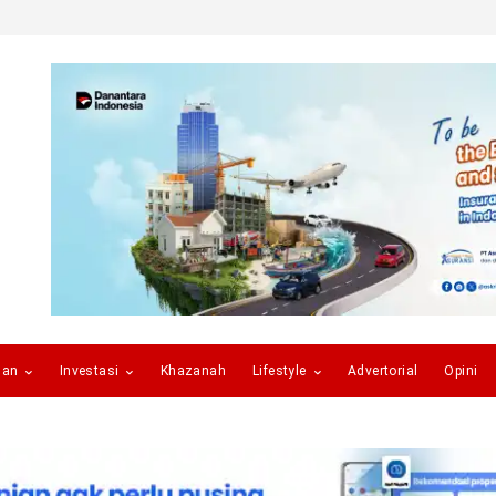
gan
Investasi
Khazanah
Lifestyle
Advertorial
Opini