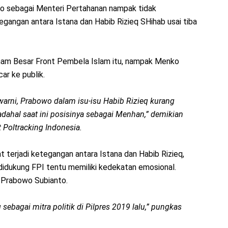
to sebagai Menteri Pertahanan nampak tidak
gangan antara Istana dan Habib Rizieq SHihab usai tiba
mam Besar Front Pembela Islam itu, nampak Menko
r ke publik.
di warni, Prabowo dalam isu-isu Habib Rizieq kurang
ahal saat ini posisinya sebagai Menhan,” demikian
 Poltracking Indonesia.
t terjadi ketegangan antara Istana dan Habib Rizieq,
idukung FPI tentu memiliki kedekatan emosional.
h Prabowo Subianto.
q sebagai mitra politik di Pilpres 2019 lalu,” pungkas