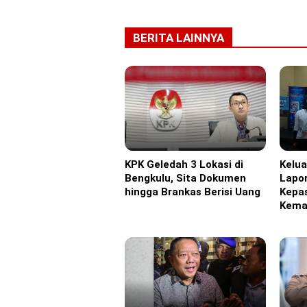
BERITA LAINNYA
KPK Geledah 3 Lokasi di
Kelu
Headline
Headl
Bengkulu, Sita Dokumen
Lapor
hingga Brankas Berisi Uang
Kepa
Kema