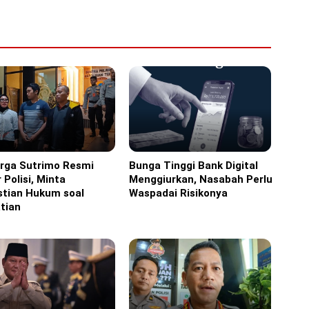
arga Sutrimo Resmi
Bunga Tinggi Bank Digital
ine
Headline
 Polisi, Minta
Menggiurkan, Nasabah Perlu
stian Hukum soal
Waspadai Risikonya
tian