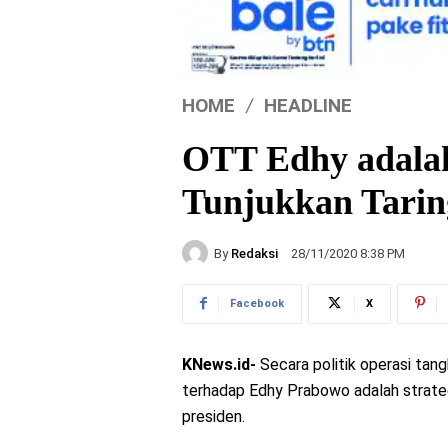
HOME
HEADLINE
OTT Edhy adala
Tunjukkan Tari
By
Redaksi
28/11/2020 8:38 PM
Facebook
X
KNews.id-
Secara politik operasi ta
terhadap Edhy Prabowo adalah strate
presiden.