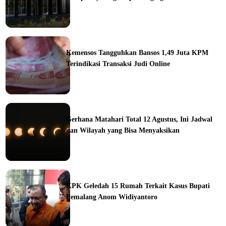
ine
Kemensos Tangguhkan Bansos 1,49 Juta KPM
Terindikasi Transaksi Judi Online
ine
Gerhana Matahari Total 12 Agustus, Ini Jadwal
dan Wilayah yang Bisa Menyaksikan
ine
KPK Geledah 15 Rumah Terkait Kasus Bupati
Pemalang Anom Widiyantoro