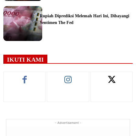
ine
Rupiah Diprediksi Melemah Hari Ini, Dibayangi
Sentimen The Fed
ine
IKUTI KAMI
- Advertisement -