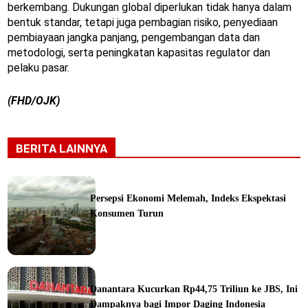
berkembang. Dukungan global diperlukan tidak hanya dalam
bentuk standar, tetapi juga pembagian risiko, penyediaan
pembiayaan jangka panjang, pengembangan data dan
metodologi, serta peningkatan kapasitas regulator dan
pelaku pasar.
(FHD/OJK)
BERITA LAINNYA
Persepsi Ekonomi Melemah, Indeks Ekspektasi
Konsumen Turun
ine
Danantara Kucurkan Rp44,75 Triliun ke JBS, Ini
Dampaknya bagi Impor Daging Indonesia