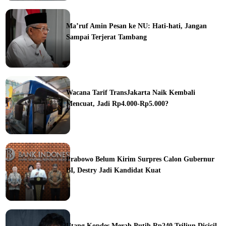
Ma’ruf Amin Pesan ke NU: Hati-hati, Jangan
Sampai Terjerat Tambang
ine
Wacana Tarif TransJakarta Naik Kembali
Mencuat, Jadi Rp4.000-Rp5.000?
ine
Prabowo Belum Kirim Surpres Calon Gubernur
BI, Destry Jadi Kandidat Kuat
ine
Utang Kopdes Merah Putih Rp240 Triliun Dicicil