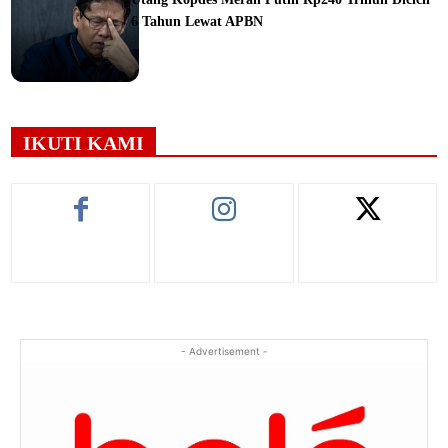
6 Tahun Lewat APBN
ine
IKUTI KAMI
- Advertisement -