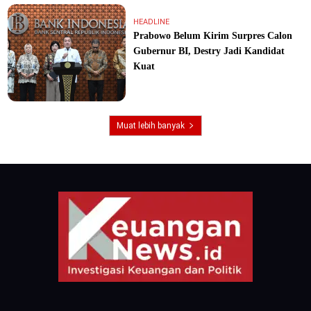
HEADLINE
Prabowo Belum Kirim Surpres Calon
Gubernur BI, Destry Jadi Kandidat
Kuat
Muat lebih banyak