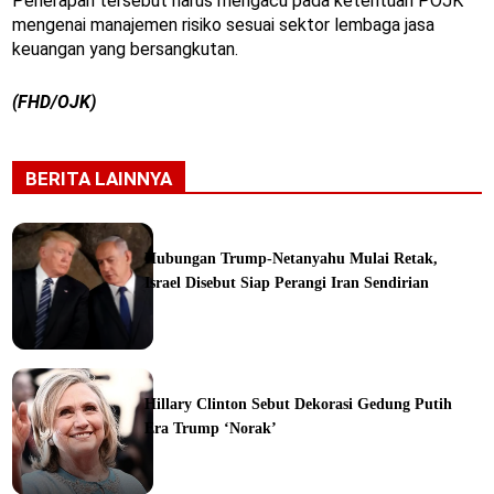
Penerapan tersebut harus mengacu pada ketentuan POJK
mengenai manajemen risiko sesuai sektor lembaga jasa
keuangan yang bersangkutan.
(FHD/OJK)
BERITA LAINNYA
Hubungan Trump-Netanyahu Mulai Retak,
Israel Disebut Siap Perangi Iran Sendirian
ine
Hillary Clinton Sebut Dekorasi Gedung Putih
Era Trump ‘Norak’