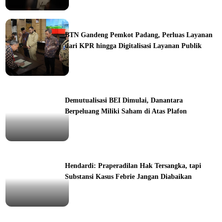
ine
BTN Gandeng Pemkot Padang, Perluas Layanan
dari KPR hingga Digitalisasi Layanan Publik
orial
Demutualisasi BEI Dimulai, Danantara
Berpeluang Miliki Saham di Atas Plafon
ine
Hendardi: Praperadilan Hak Tersangka, tapi
Substansi Kasus Febrie Jangan Diabaikan
ine