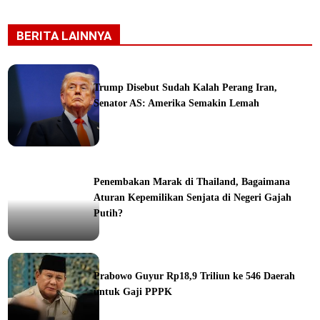
BERITA LAINNYA
Trump Disebut Sudah Kalah Perang Iran,
Senator AS: Amerika Semakin Lemah
ka
Penembakan Marak di Thailand, Bagaimana
Aturan Kepemilikan Senjata di Negeri Gajah
Putih?
Prabowo Guyur Rp18,9 Triliun ke 546 Daerah
untuk Gaji PPPK