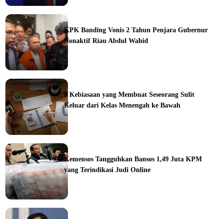
ka
KPK Banding Vonis 2 Tahun Penjara Gubernur
Nonaktif Riau Abdul Wahid
ine
8 Kebiasaan yang Membuat Seseorang Sulit
Keluar dari Kelas Menengah ke Bawah
ine
Kemensos Tangguhkan Bansos 1,49 Juta KPM
yang Terindikasi Judi Online
ine