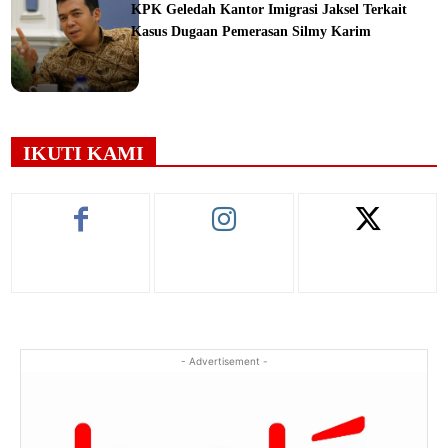
KPK Geledah Kantor Imigrasi Jaksel Terkait
Kasus Dugaan Pemerasan Silmy Karim
ine
IKUTI KAMI
- Advertisement -