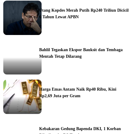
ine
Utang Kopdes Merah Putih Rp240 Triliun Dicicil
6 Tahun Lewat APBN
ine
Bahlil Tegaskan Ekspor Bauksit dan Tembaga
Mentah Tetap Dilarang
ine
Harga Emas Antam Naik Rp40 Ribu, Kini
Rp2,69 Juta per Gram
ine
Kebakaran Gedung Bapenda DKI, 1 Korban