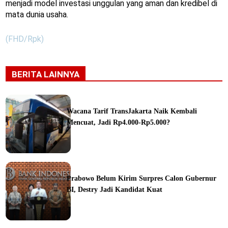
menjadi model investasi unggulan yang aman dan kredibel di
mata dunia usaha.
(FHD/Rpk)
BERITA LAINNYA
Wacana Tarif TransJakarta Naik Kembali
Mencuat, Jadi Rp4.000-Rp5.000?
ine
Prabowo Belum Kirim Surpres Calon Gubernur
BI, Destry Jadi Kandidat Kuat