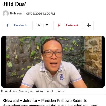
Jilid Dua’
By
Hasan
05/06/2026 12:00 PM
Facebook
X
Pinterest
Ketua Jokowi Mania (Joman) Immanuel Ebenezer
KNews.id – Jakarta
– Presiden Prabowo Subianto
disarankan agar memperkuat dukungan dari pihaknya yang