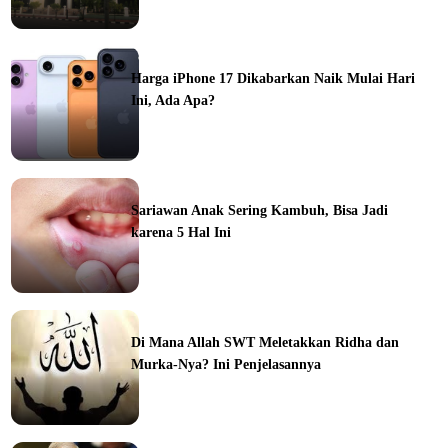
ine
Harga iPhone 17 Dikabarkan Naik Mulai Hari
Ini, Ada Apa?
ine
Sariawan Anak Sering Kambuh, Bisa Jadi
karena 5 Hal Ini
ine
Di Mana Allah SWT Meletakkan Ridha dan
Murka-Nya? Ini Penjelasannya
ine