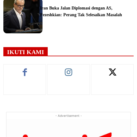
Iran Buka Jalan Diplomasi dengan AS,
Pezeshkian: Perang Tak Selesaikan Masalah
ine
IKUTI KAMI
- Advertisement -