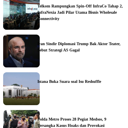
Telkom Rampungkan Spin-Off InfraCo Tahap 2,
InfraNexia Jadi Pilar Utama Bisnis Wholesale
Connectivity
orial
Iran Sindir Diplomasi Trump Bak Aktor Teater,
Sebut Strategi AS Gagal
ine
Istana Buka Suara soal Isu Reshuffle
ine
Polda Metro Proses 28 Pegiat Medsos, 9
Tersangka Kasus Hoaks dan Provokasi