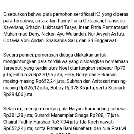
Disebutkan bahwa para pemohon sertifikasi K3 yang diperas
para terdakwa, antara lain Fanny Fania Octapiani, Fransisca
Xaveriana, Grhadini Lukitasari Tasya, Intan Fitria Permatasari,
Muhammad Deny, Nicken Ayu Wulandari, Nur Aisyah Astuti,
Octavia Voni Andari, Shalsabila Salu, dan Sri Enggarwati.
Secara perinci, pemerasan diduga dilakukan untuk
menguntungkan para terdakwa yang disidangkan bersamaan
tersebut, yang terdiri atas Noel diuntungkan sebesar Rp70
juta; Fahrurozi Rp270,95 juta; Hery, Gerry, dan Sekarsari
masing-masing Rp652,24 juta; Subhan dan Anitasari masing-
masing Rp326,12 juta; Bobby Rp978,35 juta; serta Supriadi
Rp294,06 juta.
Selain itu, menguntungkan pula Haiyani Rumondang sebesar
Rp381,28 juta; Sunardi Manampiar Sinaga Rp288,17 juta;
Chairul Fadhly Harahap Rp37,94 juta; Ida Rochmawati
Rp652,24 juta; serta Fitriana Bani Gunaharti dan Nila Pratiwi