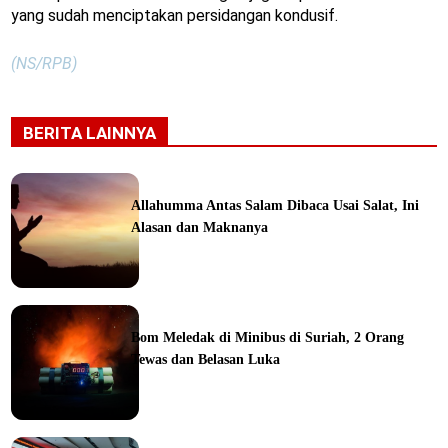
yang sudah menciptakan persidangan kondusif.
(NS/RPB)
BERITA LAINNYA
Allahumma Antas Salam Dibaca Usai Salat, Ini
Alasan dan Maknanya
ine
Bom Meledak di Minibus di Suriah, 2 Orang
Tewas dan Belasan Luka
ine