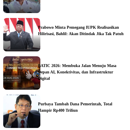
ine
Prabowo Minta Pemegang IUPK Realisasikan
Hilirisasi, Bahlil: Akan Ditindak Jika Tak Patuh
ine
BATIC 2026: Membuka Jalan Menuju Masa
Depan AI, Konektivitas, dan Infrastruktur
Digital
orial
Purbaya Tambah Dana Pemerintah, Total
Hampir Rp400 Triliun