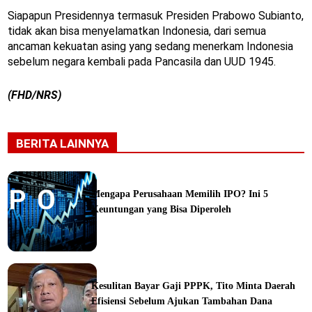
Siapapun Presidennya termasuk Presiden Prabowo Subianto,
tidak akan bisa menyelamatkan Indonesia, dari semua
ancaman kekuatan asing yang sedang menerkam Indonesia
sebelum negara kembali pada Pancasila dan UUD 1945.
(FHD/NRS)
BERITA LAINNYA
Mengapa Perusahaan Memilih IPO? Ini 5
Keuntungan yang Bisa Diperoleh
ine
Kesulitan Bayar Gaji PPPK, Tito Minta Daerah
Efisiensi Sebelum Ajukan Tambahan Dana