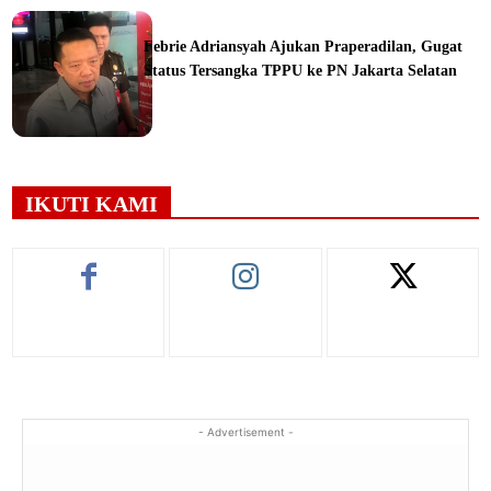
ine
Febrie Adriansyah Ajukan Praperadilan, Gugat
Status Tersangka TPPU ke PN Jakarta Selatan
ine
IKUTI KAMI
- Advertisement -