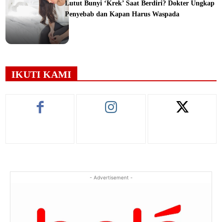
Lutut Bunyi ‘Krek’ Saat Berdiri? Dokter Ungkap
Penyebab dan Kapan Harus Waspada
ine
IKUTI KAMI
- Advertisement -