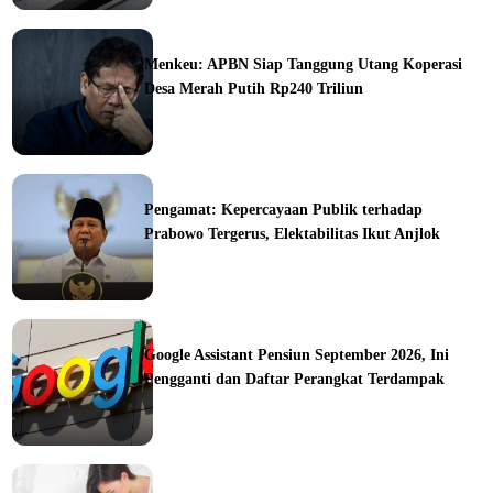
ine
Menkeu: APBN Siap Tanggung Utang Koperasi
Desa Merah Putih Rp240 Triliun
ine
Pengamat: Kepercayaan Publik terhadap
Prabowo Tergerus, Elektabilitas Ikut Anjlok
ine
Google Assistant Pensiun September 2026, Ini
Pengganti dan Daftar Perangkat Terdampak
ine