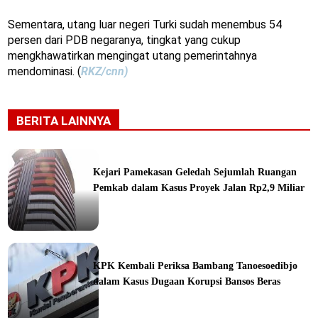
Sementara, utang luar negeri Turki sudah menembus 54
persen dari PDB negaranya, tingkat yang cukup
mengkhawatirkan mengingat utang pemerintahnya
mendominasi. (
RKZ/cnn)
BERITA LAINNYA
Kejari Pamekasan Geledah Sejumlah Ruangan
Pemkab dalam Kasus Proyek Jalan Rp2,9 Miliar
ine
KPK Kembali Periksa Bambang Tanoesoedibjo
dalam Kasus Dugaan Korupsi Bansos Beras