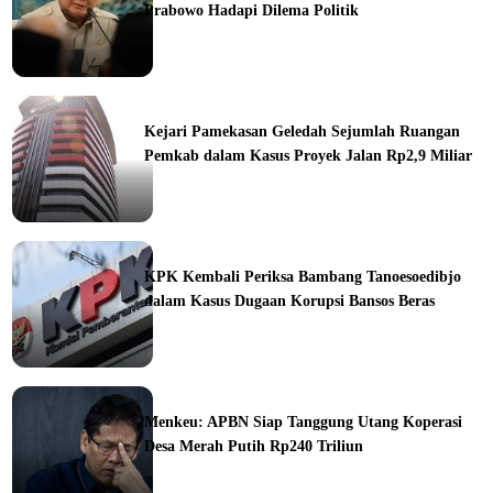
Prabowo Hadapi Dilema Politik
ine
Kejari Pamekasan Geledah Sejumlah Ruangan
Pemkab dalam Kasus Proyek Jalan Rp2,9 Miliar
ine
KPK Kembali Periksa Bambang Tanoesoedibjo
dalam Kasus Dugaan Korupsi Bansos Beras
ine
Menkeu: APBN Siap Tanggung Utang Koperasi
Desa Merah Putih Rp240 Triliun