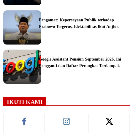
ine
Pengamat: Kepercayaan Publik terhadap
Prabowo Tergerus, Elektabilitas Ikut Anjlok
ine
Google Assistant Pensiun September 2026, Ini
Pengganti dan Daftar Perangkat Terdampak
ine
IKUTI KAMI