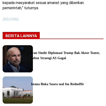
kepada masyarakat sesuai amanat yang diberikan
pemerintah,” tuturnya.
(NS/CNN)
BERITA LAINNYA
Iran Sindir Diplomasi Trump Bak Aktor Teater,
Sebut Strategi AS Gagal
ine
Istana Buka Suara soal Isu Reshuffle