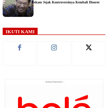
Rekam Jejak Kontroversinya Kembali Disorot
ine
IKUTI KAMI
- Advertisement -