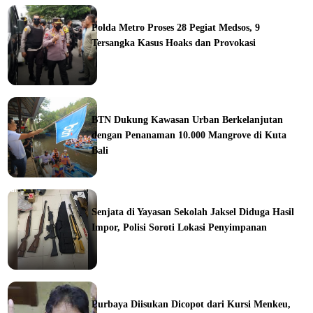
ine
Polda Metro Proses 28 Pegiat Medsos, 9
Tersangka Kasus Hoaks dan Provokasi
ine
BTN Dukung Kawasan Urban Berkelanjutan
dengan Penanaman 10.000 Mangrove di Kuta
Bali
orial
Senjata di Yayasan Sekolah Jaksel Diduga Hasil
Impor, Polisi Soroti Lokasi Penyimpanan
ine
Purbaya Diisukan Dicopot dari Kursi Menkeu,