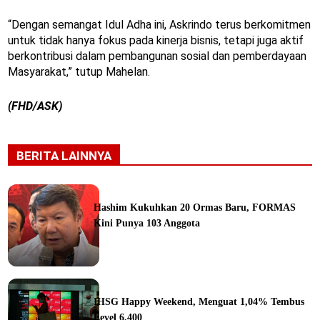
“Dengan semangat Idul Adha ini, Askrindo terus berkomitmen
untuk tidak hanya fokus pada kinerja bisnis, tetapi juga aktif
berkontribusi dalam pembangunan sosial dan pemberdayaan
Masyarakat,” tutup Mahelan.
(FHD/ASK)
BERITA LAINNYA
Hashim Kukuhkan 20 Ormas Baru, FORMAS
Kini Punya 103 Anggota
ine
IHSG Happy Weekend, Menguat 1,04% Tembus
Level 6.400