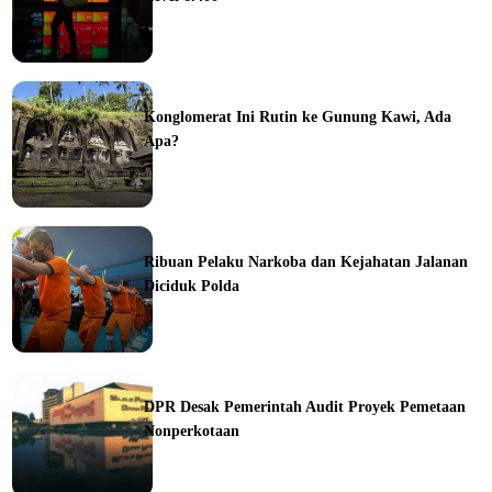
ine
Konglomerat Ini Rutin ke Gunung Kawi, Ada
Apa?
ine
Ribuan Pelaku Narkoba dan Kejahatan Jalanan
Diciduk Polda
ine
DPR Desak Pemerintah Audit Proyek Pemetaan
Nonperkotaan