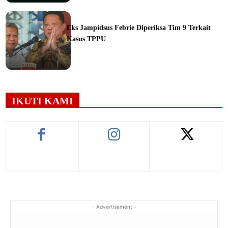
ine
Eks Jampidsus Febrie Diperiksa Tim 9 Terkait
Kasus TPPU
ine
IKUTI KAMI
- Advertisement -