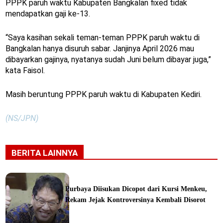
PPPK paruh waktu Kabupaten Bangkalan fixed tidak
mendapatkan gaji ke-13.
“Saya kasihan sekali teman-teman PPPK paruh waktu di
Bangkalan hanya disuruh sabar. Janjinya April 2026 mau
dibayarkan gajinya, nyatanya sudah Juni belum dibayar juga,”
kata Faisol.
Masih beruntung PPPK paruh waktu di Kabupaten Kediri.
(NS/JPN)
BERITA LAINNYA
Purbaya Diisukan Dicopot dari Kursi Menkeu,
Rekam Jejak Kontroversinya Kembali Disorot