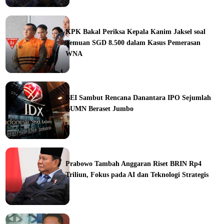
ine
KPK Bakal Periksa Kepala Kanim Jaksel soal
Temuan SGD 8.500 dalam Kasus Pemerasan
WNA
ine
BEI Sambut Rencana Danantara IPO Sejumlah
BUMN Beraset Jumbo
ine
Prabowo Tambah Anggaran Riset BRIN Rp4
Triliun, Fokus pada AI dan Teknologi Strategis
ine