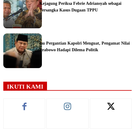
Kejagung Periksa Febrie Adriansyah sebagai
Tersangka Kasus Dugaan TPPU
ine
Isu Pergantian Kapolri Menguat, Pengamat Nilai
Prabowo Hadapi Dilema Politik
ine
IKUTI KAMI