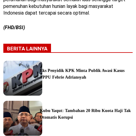
pemenuhan kebutuhan hunian layak bagi masyarakat
Indonesia dapat tercapai secara optimal.
(FHD/BSI)
BERITA LAINNYA
Eks Penyidik KPK Minta Publik Awasi Kasus
TPPU Febrie Adriansyah
ine
Kubu Yaqut: Tambahan 20 Ribu Kuota Haji Tak
Otomatis Korupsi