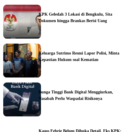
ine
KPK Geledah 3 Lokasi di Bengkulu, Sita
Dokumen hingga Brankas Berisi Uang
ine
Keluarga Sutrimo Resmi Lapor Polisi, Minta
Kepastian Hukum soal Kematian
ine
Bunga Tinggi Bank Digital Menggiurkan,
Nasabah Perlu Waspadai Risikonya
ine
Kasus Febrie Belum Dibuka Detail, Eks KPK: