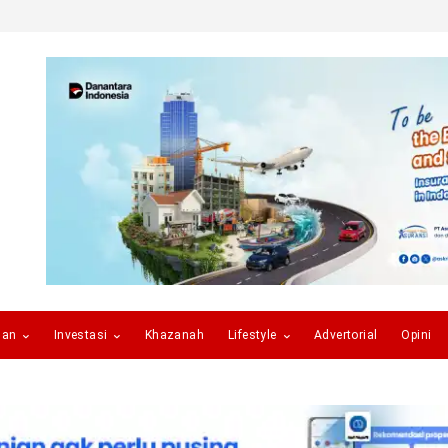
gan
Investasi
Khazanah
Lifestyle
Advertorial
Opini