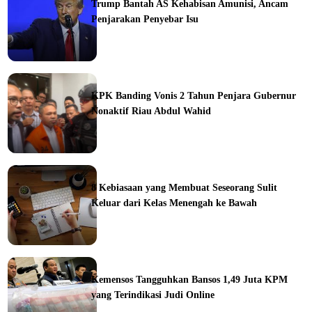
Trump Bantah AS Kehabisan Amunisi, Ancam
Penjarakan Penyebar Isu
ka
KPK Banding Vonis 2 Tahun Penjara Gubernur
Nonaktif Riau Abdul Wahid
ine
8 Kebiasaan yang Membuat Seseorang Sulit
Keluar dari Kelas Menengah ke Bawah
ine
Kemensos Tangguhkan Bansos 1,49 Juta KPM
yang Terindikasi Judi Online