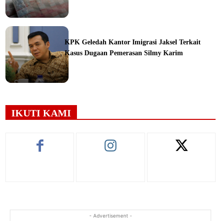
ine
KPK Geledah Kantor Imigrasi Jaksel Terkait
Kasus Dugaan Pemerasan Silmy Karim
ine
IKUTI KAMI
- Advertisement -