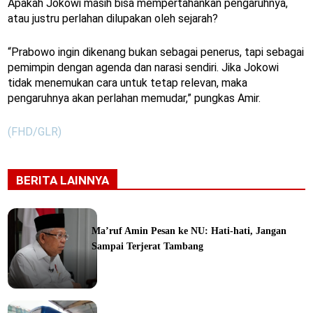
Apakah Jokowi masih bisa mempertahankan pengaruhnya,
atau justru perlahan dilupakan oleh sejarah?
“Prabowo ingin dikenang bukan sebagai penerus, tapi sebagai
pemimpin dengan agenda dan narasi sendiri. Jika Jokowi
tidak menemukan cara untuk tetap relevan, maka
pengaruhnya akan perlahan memudar,” pungkas Amir.
(FHD/GLR)
BERITA LAINNYA
Ma’ruf Amin Pesan ke NU: Hati-hati, Jangan
Sampai Terjerat Tambang
ine