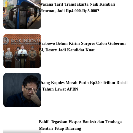
Wacana Tarif TransJakarta Naik Kembali
Mencuat, Jadi Rp4.000-Rp5.000?
ine
Prabowo Belum Kirim Surpres Calon Gubernur
BI, Destry Jadi Kandidat Kuat
ine
Utang Kopdes Merah Putih Rp240 Triliun Dicicil
6 Tahun Lewat APBN
ine
Bahlil Tegaskan Ekspor Bauksit dan Tembaga
Mentah Tetap Dilarang