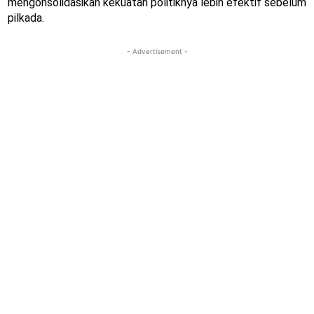
mengonsolidasikan kekuatan politiknya lebih efektif sebelum
pilkada.
- Advertisement -