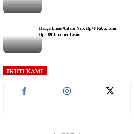
ine
Harga Emas Antam Naik Rp40 Ribu, Kini
Rp2,69 Juta per Gram
ine
IKUTI KAMI
- Advertisement -