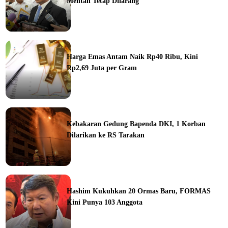
Mentah Tetap Dilarang
ine
Harga Emas Antam Naik Rp40 Ribu, Kini
Rp2,69 Juta per Gram
ine
Kebakaran Gedung Bapenda DKI, 1 Korban
Dilarikan ke RS Tarakan
ine
Hashim Kukuhkan 20 Ormas Baru, FORMAS
Kini Punya 103 Anggota