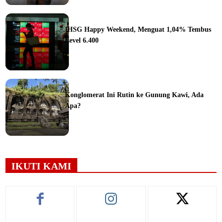
ine
IHSG Happy Weekend, Menguat 1,04% Tembus
Level 6.400
ine
Konglomerat Ini Rutin ke Gunung Kawi, Ada
Apa?
ine
IKUTI KAMI