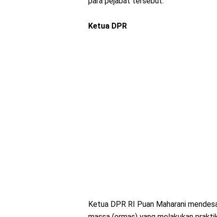
para pejabat tersebut.
Ketua DPR
Ketua DPR RI Puan Maharani mendesak
massa (ormas) yang melakukan prakti