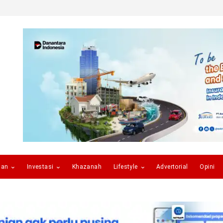
gan
Investasi
Khazanah
Lifestyle
Advertorial
Opini