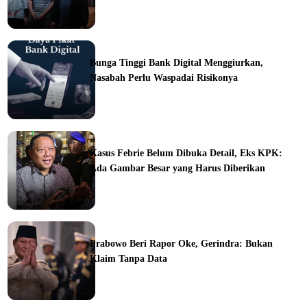
ine
Bunga Tinggi Bank Digital Menggiurkan,
Nasabah Perlu Waspadai Risikonya
ine
Kasus Febrie Belum Dibuka Detail, Eks KPK:
Ada Gambar Besar yang Harus Diberikan
ine
Prabowo Beri Rapor Oke, Gerindra: Bukan
Klaim Tanpa Data