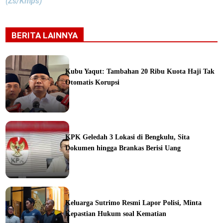
(Zs/Kmps)
BERITA LAINNYA
Kubu Yaqut: Tambahan 20 Ribu Kuota Haji Tak
Otomatis Korupsi
ine
KPK Geledah 3 Lokasi di Bengkulu, Sita
Dokumen hingga Brankas Berisi Uang
ine
Keluarga Sutrimo Resmi Lapor Polisi, Minta
Kepastian Hukum soal Kematian