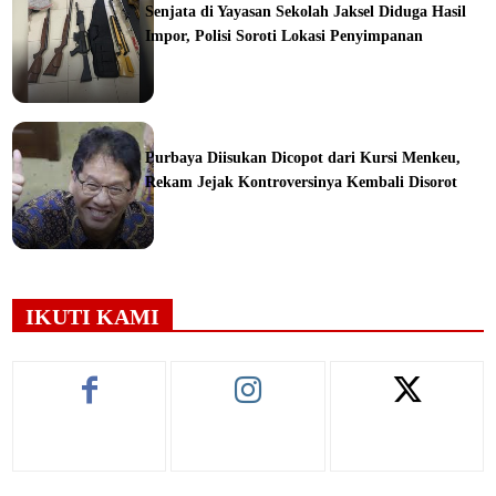
Senjata di Yayasan Sekolah Jaksel Diduga Hasil
Impor, Polisi Soroti Lokasi Penyimpanan
ine
Purbaya Diisukan Dicopot dari Kursi Menkeu,
Rekam Jejak Kontroversinya Kembali Disorot
ine
IKUTI KAMI