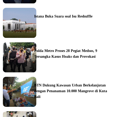
ine
Istana Buka Suara soal Isu Reshuffle
ine
Polda Metro Proses 28 Pegiat Medsos, 9
Tersangka Kasus Hoaks dan Provokasi
ine
BTN Dukung Kawasan Urban Berkelanjutan
dengan Penanaman 10.000 Mangrove di Kuta
Bali
orial