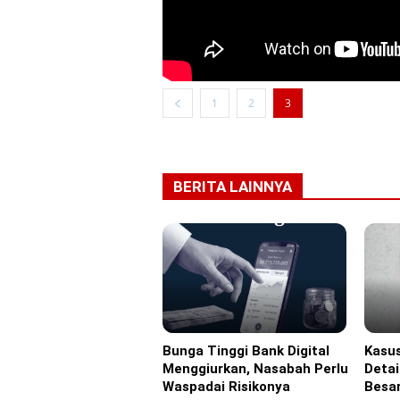
1
2
3
BERITA LAINNYA
Bunga Tinggi Bank Digital
Kasus
Headline
Headl
Menggiurkan, Nasabah Perlu
Detai
Waspadai Risikonya
Besar