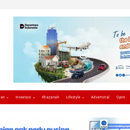
gan
Investasi
Khazanah
Lifestyle
Advertorial
Opini