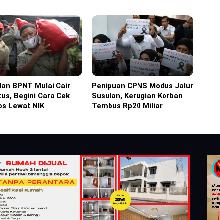
dan BPNT Mulai Cair
Penipuan CPNS Modus Jalur
ine
Headline
us, Begini Cara Cek
Susulan, Kerugian Korban
os Lewat NIK
Tembus Rp20 Miliar