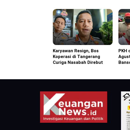
Karyawan Resign, Bos
PKH 
Headline
Headl
Koperasi di Tangerang
Agust
Curiga Nasabah Direbut
Bans