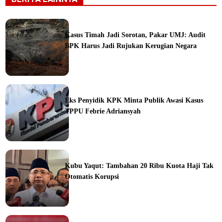
Kasus Timah Jadi Sorotan, Pakar UMJ: Audit
BPK Harus Jadi Rujukan Kerugian Negara
ine
Eks Penyidik KPK Minta Publik Awasi Kasus
TPPU Febrie Adriansyah
ine
Kubu Yaqut: Tambahan 20 Ribu Kuota Haji Tak
Otomatis Korupsi
ine