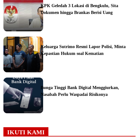
KPK Geledah 3 Lokasi di Bengkulu, Sita
Dokumen hingga Brankas Berisi Uang
ine
Keluarga Sutrimo Resmi Lapor Polisi, Minta
Kepastian Hukum soal Kematian
ine
Bunga Tinggi Bank Digital Menggiurkan,
Nasabah Perlu Waspadai Risikonya
ine
IKUTI KAMI