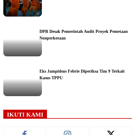
ine
DPR Desak Pemerintah Audit Proyek Pemetaan
Nonperkotaan
ine
Eks Jampidsus Febrie Diperiksa Tim 9 Terkait
Kasus TPPU
ine
IKUTI KAMI