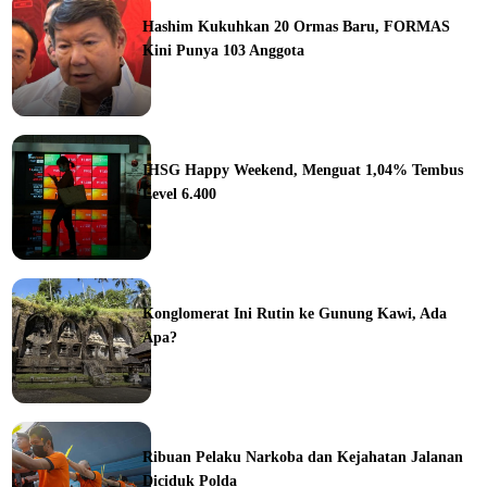
Hashim Kukuhkan 20 Ormas Baru, FORMAS
Kini Punya 103 Anggota
ine
IHSG Happy Weekend, Menguat 1,04% Tembus
Level 6.400
ine
Konglomerat Ini Rutin ke Gunung Kawi, Ada
Apa?
ine
Ribuan Pelaku Narkoba dan Kejahatan Jalanan
Diciduk Polda