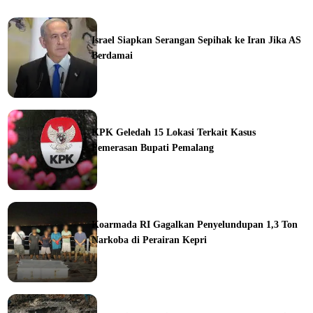
Israel Siapkan Serangan Sepihak ke Iran Jika AS
Berdamai
ine
KPK Geledah 15 Lokasi Terkait Kasus
Pemerasan Bupati Pemalang
ine
Koarmada RI Gagalkan Penyelundupan 1,3 Ton
Narkoba di Perairan Kepri
ine