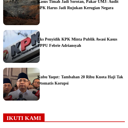
Kasus Timah Jadi Sorotan, Pakar UMJ: Audit
BPK Harus Jadi Rujukan Kerugian Negara
ine
Eks Penyidik KPK Minta Publik Awasi Kasus
TPPU Febrie Adriansyah
ine
Kubu Yaqut: Tambahan 20 Ribu Kuota Haji Tak
Otomatis Korupsi
ine
IKUTI KAMI