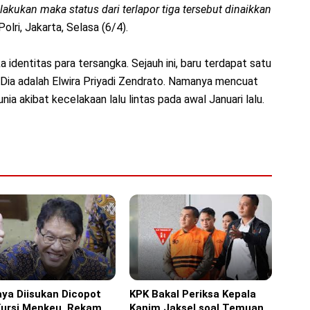
lakukan maka status dari terlapor tiga tersebut dinaikkan
olri, Jakarta, Selasa (6/4).
identitas para tersangka. Sejauh ini, baru terdapat satu
 Dia adalah Elwira Priyadi Zendrato. Namanya mencuat
ia akibat kecelakaan lalu lintas pada awal Januari lalu.
ya Diisukan Dicopot
KPK Bakal Periksa Kepala
ine
Headline
Kursi Menkeu, Rekam
Kanim Jaksel soal Temuan