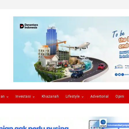
gan
Investasi
Khazanah
Lifestyle
Advertorial
Opini