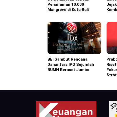
Penanaman 10.000
Jejak
Mangrove di Kuta Bali
Kemba
BEI Sambut Rencana
Prab
Headline
Headl
Danantara IPO Sejumlah
Riset
BUMN Beraset Jumbo
Fokus
Strat