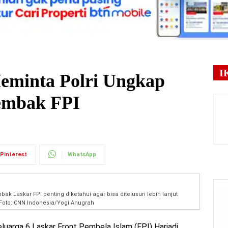
I
minta Polri Ungkap
embak FPI
Pinterest
WhatsApp
k Laskar FPI penting diketahui agar bisa ditelusuri lebih lanjut
Foto: CNN Indonesia/Yogi Anugrah
uarga 6 Laskar Front Pembela Islam (FPI) Hariadi