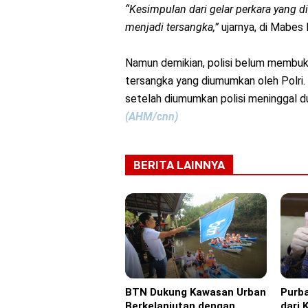
“Kesimpulan dari gelar perkara yang di
menjadi tersangka,”
ujarnya, di Mabes P
Namun demikian, polisi belum membuka 
tersangka yang diumumkan oleh Polri.
setelah diumumkan polisi meninggal dun
(AHM/cnn)
BERITA LAINNYA
BTN Dukung Kawasan Urban
Purba
Advertorial
Headl
Berkelanjutan dengan
dari 