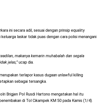
ara ini secara adil, sesuai dengan prinsip equality
i keluarga laskar tidak puas dengan cara polisi menangani
 keadilan, makanya kemarin muhabalah dan segala
idak jelas,”
ucap dia.
erupakan terlapor kasus dugaan unlawful killing
etapkan sebagai tersangka.
lri Brigjen Pol Rusdi Hartono mengatakan hal itu
s penembakan di Tol Cikampek KM 50 pada Kamis (1/4).