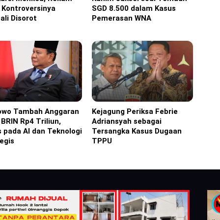
 Kontroversinya
SGD 8.500 dalam Kasus
li Disorot
Pemerasan WNA
owo Tambah Anggaran
Kejagung Periksa Febrie
ine
Headline
 BRIN Rp4 Triliun,
Adriansyah sebagai
 pada AI dan Teknologi
Tersangka Kasus Dugaan
egis
TPPU