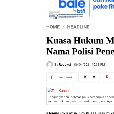
HOME
HEADLINE
Kuasa Hukum Me
Nama Polisi Pen
By
Redaksi
06/04/2021 10:33 PM
Facebook
X
Pengungkapan identitas polisi tersangka penemba
satuan unit dan garis komando penugasannya. 
KNews.id-
Ketua Tim Kuasa Hukum kel