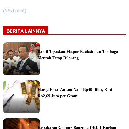
(NS/Lptn6)
BERITA LAINNYA
Bahlil Tegaskan Ekspor Bauksit dan Tembaga
Mentah Tetap Dilarang
ine
Harga Emas Antam Naik Rp40 Ribu, Kini
Rp2,69 Juta per Gram
ine
Kebakaran Gedung Bapenda DKI, 1 Korban