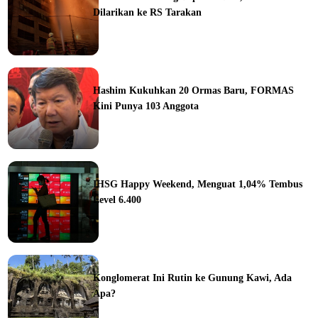
Dilarikan ke RS Tarakan
ine
Hashim Kukuhkan 20 Ormas Baru, FORMAS
Kini Punya 103 Anggota
ine
IHSG Happy Weekend, Menguat 1,04% Tembus
Level 6.400
ine
Konglomerat Ini Rutin ke Gunung Kawi, Ada
Apa?